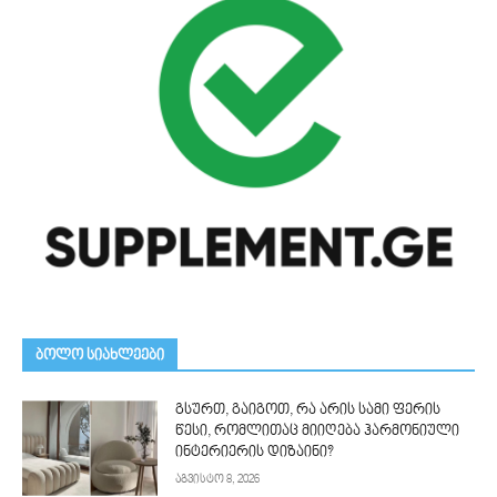
ᲑᲝᲚᲝ ᲡᲘᲐᲮᲚᲔᲔᲑᲘ
გსურთ, გაიგოთ, რა არის სამი ფერის
წესი, რომლითაც მიიღება ჰარმონიული
ინტერიერის დიზაინი?
აგვისტო 8, 2026