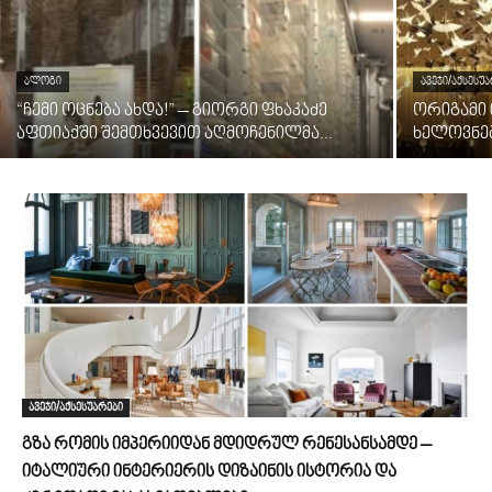
ᲑᲚᲝᲒᲘ
ᲐᲕᲔᲯᲘ/ᲐᲥᲡᲔᲡᲣ
“ჩემი ოცნება ახდა!” – გიორგი ფხაკაძე
ორიგამი 
აფთიაქში შემთხვევით აღმოჩენილმა...
ხელოვნე
ავეჯი/აქსესუარები
გზა რომის იმპერიიდან მდიდრულ რენესანსამდე –
იტალიური ინტერიერის დიზაინის ისტორია და