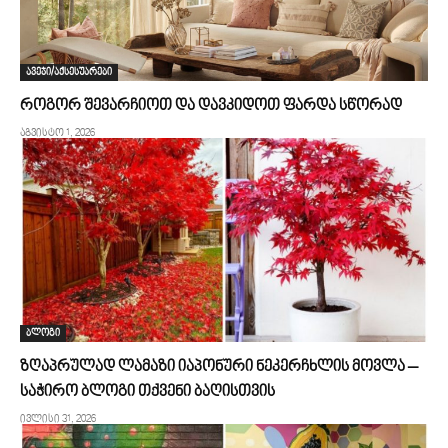
ავეჯი/აქსესუარები
როგორ შევარჩიოთ და დავკიდოთ ფარდა სწორად
აგვისტო 1, 2026
ბლოგი
ზღაპრულად ლამაზი იაპონური ნეკერჩხლის მოვლა –
საჭირო ბლოგი თქვენი ბაღისთვის
ივლისი 31, 2026