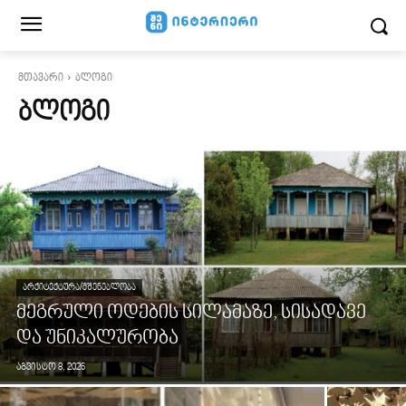
მთავარი
ბლოგი
ᲑᲚᲝᲒᲘ
ᲐᲠᲥᲘᲢᲔᲥᲢᲣᲠᲐ/ᲛᲨᲔᲜᲔᲑᲚᲝᲑᲐ
მეგრული ოდების სილამაზე, სისადავე
და უნიკალურობა
აგვისტო 8, 2026