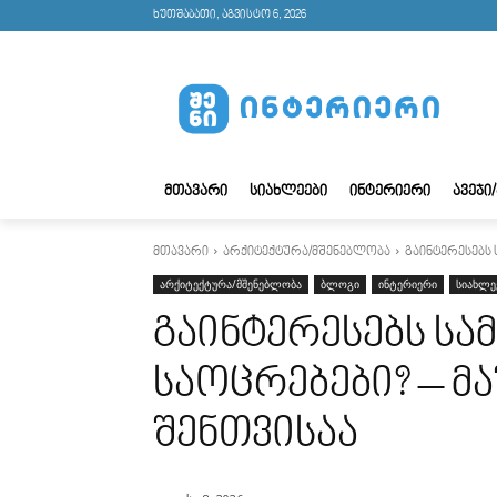
ხუთშაბათი, აგვისტო 6, 2026
ᲛᲗᲐᲕᲐᲠᲘ
ᲡᲘᲐᲮᲚᲔᲔᲑᲘ
ᲘᲜᲢᲔᲠᲘᲔᲠᲘ
ᲐᲕᲔᲯᲘ
მთავარი
არქიტექტურა/მშენებლობა
გაინტერესებს 
არქიტექტურა/მშენებლობა
ბლოგი
ინტერიერი
სიახლე
გაინტერესებს ს
საოცრებები? – მ
შენთვისაა