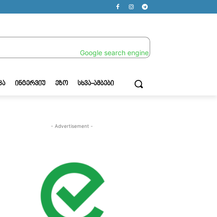
ᲙᲐ
ᲘᲜᲢᲔᲠᲕᲘᲣ
ᲔᲖᲝ
ᲡᲮᲕᲐ-ᲐᲛᲑᲔᲑᲘ
- Advertisement -