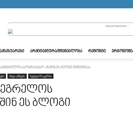
- Advertisement -
/ᲐᲥᲡᲔᲡᲣᲐᲠᲔᲑᲘ
ᲐᲠᲥᲘᲢᲔᲥᲢᲣᲠᲐ/ᲛᲨᲔᲜᲔᲑᲚᲝᲑᲐ
ᲠᲔᲛᲝᲜᲢᲘ
ᲔᲠᲒᲝᲜᲝᲛᲘ
სამეგრელოს საოცრებები? - მაშინ ეს ბლოგი შენთვისაა
ები
სხვა-ამბები
ხედვა/რაკურსი
ამეგრელოს
აშინ ეს ბლოგი