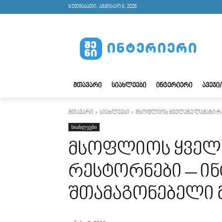
ხუთშაბათი, აგვისტო 6, 2026
ᲛᲗᲐᲕᲐᲠᲘ
ᲡᲘᲐᲮᲚᲔᲔᲑᲘ
ᲘᲜᲢᲔᲠᲘᲔᲠᲘ
ᲐᲕᲔᲯᲘ
მთავარი
სიახლეები
მსოფლიოს ყველაზე ლამაზი რე
სიახლეები
მსოფლიოს ყველ
რესტორნები – ინ
შთამაგონებელი 