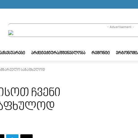
- Advertisement -
/ᲐᲥᲡᲔᲡᲣᲐᲠᲔᲑᲘ
ᲐᲠᲥᲘᲢᲔᲥᲢᲣᲠᲐ/ᲛᲨᲔᲜᲔᲑᲚᲝᲑᲐ
ᲠᲔᲛᲝᲜᲢᲘ
ᲔᲠᲒᲝᲜᲝᲛᲘ
სამზარეულო საზაფხულოდ
სოთ ჩვენი
ზაფხულოდ