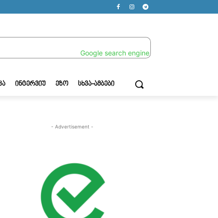
ᲙᲐ
ᲘᲜᲢᲔᲠᲕᲘᲣ
ᲔᲖᲝ
ᲡᲮᲕᲐ-ᲐᲛᲑᲔᲑᲘ
- Advertisement -