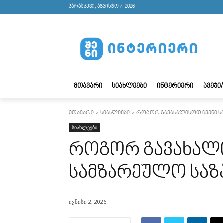
პარასკევი, აგვისტო 7, 2026
ᲛᲗᲐᲕᲐᲠᲘ
ᲡᲘᲐᲮᲚᲔᲔᲑᲘ
ᲘᲜᲢᲔᲠᲘᲔᲠᲘ
ᲐᲕᲔᲯᲘ
მთავარი
სიახლეები
როგორ გავახალისოთ ჩვენი 
სიახლეები
როგორ გავახალი
სამზარეულო სა
ივნისი 2, 2026