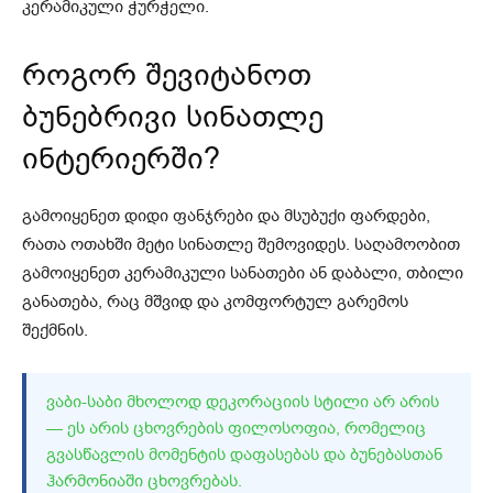
კერამიკული ჭურჭელი.
როგორ შევიტანოთ
ბუნებრივი სინათლე
ინტერიერში?
გამოიყენეთ დიდი ფანჯრები და მსუბუქი ფარდები,
რათა ოთახში მეტი სინათლე შემოვიდეს. საღამოობით
გამოიყენეთ კერამიკული სანათები ან დაბალი, თბილი
განათება, რაც მშვიდ და კომფორტულ გარემოს
შექმნის.
ᲕᲐᲑᲘ-ᲡᲐᲑᲘ ᲛᲮᲝᲚᲝᲓ ᲓᲔᲙᲝᲠᲐᲪᲘᲘᲡ ᲡᲢᲘᲚᲘ ᲐᲠ ᲐᲠᲘᲡ
— ᲔᲡ ᲐᲠᲘᲡ ᲪᲮᲝᲕᲠᲔᲑᲘᲡ ᲤᲘᲚᲝᲡᲝᲤᲘᲐ, ᲠᲝᲛᲔᲚᲘᲪ
ᲒᲕᲐᲡᲬᲐᲕᲚᲘᲡ ᲛᲝᲛᲔᲜᲢᲘᲡ ᲓᲐᲤᲐᲡᲔᲑᲐᲡ ᲓᲐ ᲑᲣᲜᲔᲑᲐᲡᲗᲐᲜ
ᲰᲐᲠᲛᲝᲜᲘᲐᲨᲘ ᲪᲮᲝᲕᲠᲔᲑᲐᲡ.