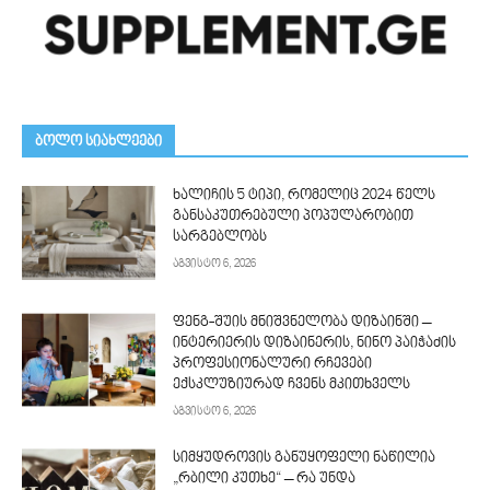
ᲑᲝᲚᲝ ᲡᲘᲐᲮᲚᲔᲔᲑᲘ
ხალიჩის 5 ტიპი, რომელიც 2024 წელს
განსაკუთრებული პოპულარობით
სარგებლობს
აგვისტო 6, 2026
ფენგ-შუის მნიშვნელობა დიზაინში –
ინტერიერის დიზაინერის, ნინო პაიჭაძის
პროფესიონალური რჩევები
ექსკლუზიურად ჩვენს მკითხველს
აგვისტო 6, 2026
სიმყუდროვის განუყოფელი ნაწილია
„რბილი კუთხე“ – რა უნდა