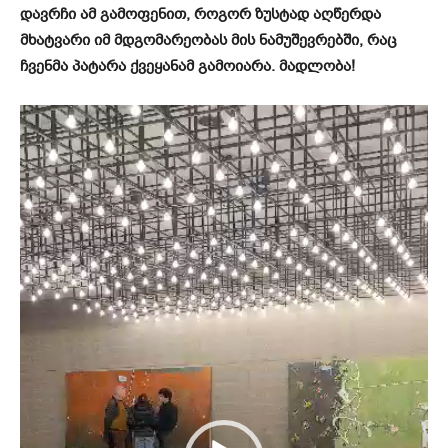
დავრჩი ამ გამოფენით, როგორ ზუსტად აღწერდა
მხატვარი იმ მდგომარეობას მის ნამუშევრებში, რაც
ჩვენმა პატარა ქვეყანამ გამოიარა. მადლობა!
ვ
ი
დ
ე
ო
დ
ა
მ
კ
ვ
რ
ე
ლ