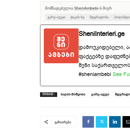
მომზადებულია
SheniAmbebi
-ს მიერ
გარე-ავეჯი
ტიკის-ხე
მდგრადობა
ჰოლანდი
SheniInterieri.ge
დამოუკიდებელი, 
ფაქტებზე დაფუძნე
შენი საქართველოსთ
#sheniambebi
See Ful
ბაღის-მოწყობა
გარე-ავეჯი
მდგრად
ᲗᲔᲒᲔᲑᲘ :
გაზიარება