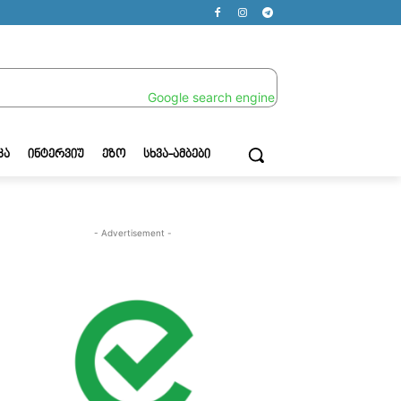
ᲙᲐ
ᲘᲜᲢᲔᲠᲕᲘᲣ
ᲔᲖᲝ
ᲡᲮᲕᲐ-ᲐᲛᲑᲔᲑᲘ
- Advertisement -