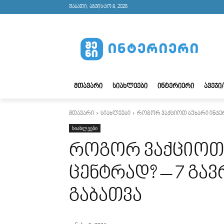
შაბათი, აგვისტო 8, 2026
ᲛᲗᲐᲕᲐᲠᲘ
ᲡᲘᲐᲮᲚᲔᲔᲑᲘ
ᲘᲜᲢᲔᲠᲘᲔᲠᲘ
ᲐᲕᲔᲯᲘ
მთავარი
სიახლეები
როგორ ვაქციოთ ბუხარი ინტერ
სიახლეები
როგორ ვაქციოთ 
ცენტრად? – 7 გა
გაბათვა