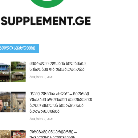
ᲑᲝᲚᲝ ᲡᲘᲐᲮᲚᲔᲔᲑᲘ
მეგრული ოდების სილამაზე,
სისადავე და უნიკალურობა
აგვისტო 8, 2026
“ჩემი ოცნება ახდა!” – გიორგი
ფხაკაძე აფთიაქში შემთხვევით
აღმოჩენილმა სიურპრიზმა
აღაფრთოვანა
აგვისტო 7, 2026
ორიგამი ინტერიერში –