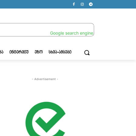
ᲙᲐ
ᲘᲜᲢᲔᲠᲕᲘᲣ
ᲔᲖᲝ
ᲡᲮᲕᲐ-ᲐᲛᲑᲔᲑᲘ
- Advertisement -