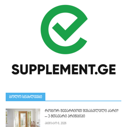
ᲑᲝᲚᲝ ᲡᲘᲐᲮᲚᲔᲔᲑᲘ
როგორ შევარჩიოთ შესასვლელი კარი?
– 3 მთავარი პრინციპი
აგვისტო 6, 2026