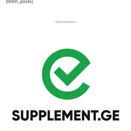
[fetch_posts]
- Advertisement -